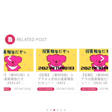
RELATED POST
定期】《第001回》コ
【定期】《第005回》コ
【定期】《第004回
ラの資産報告だぞ
アラ５ヵ月目の資産報告
アラの資産報告だぞ
！〈2021.07....
だぞっ！！〈2021...
っ！！〈2021.10....
2021年7月4日
2021年11月4日
2021年1
の投資報告
過去の投資報告
過去の投資報告