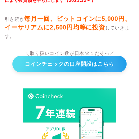
により投資額を半額にします（2021.12～）
毎月一回、ビットコインに5,000円、
引き続き
イーサリアムに2,500円均等に投資
していきま
す。
＼取り扱いコイン数が日本№１だぞっ／
コインチェックの口座開設はこちら