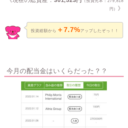
《現在の総資産：
301,523円
（投資元本：279,818
》
円）
＋7
.7%
投資総額から
アップしたぞっ！！
今月の配当金はいくらだった？？