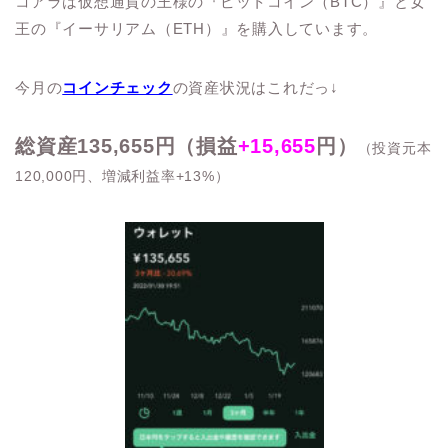
コアラは仮想通貨の王様の『ビットコイン（BTC）』と女
王の『イーサリアム（ETH）』を購入しています。
今月の
コインチェック
の資産状況はこれだっ↓
総資産135,655円（損益
+15,655
円）
（投資元本
120,000円、増減利益率+13%）