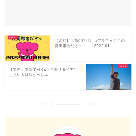
【定期】《第007回》コアラ７ヵ月目の
資産報告だぞっ！！〈2022.01...
【驚愕】本気でFIRE（早期リタイア）
したい人は読むべし→