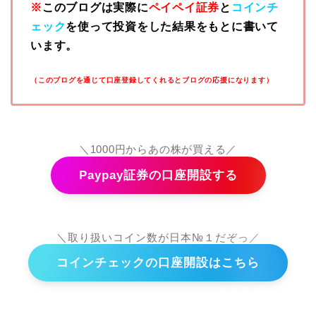
※
このブログは実際に
ペイペイ証券
と
コインチ
ェック
を使って投資をした結果をもとに書いて
います。
（このブログを通じて口座登録してくれるとブログの応援になります）
＼1000円からあの株が買える／
Paypay証券の口座開設する
＼取り扱いコイン数が日本№１だぞっ／
コインチェックの口座開設はこちら