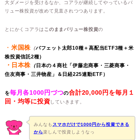
大ダメージを受けるなか、コアラが継続してやっているバ
リュー株投資が改めて見直されつつあります。
とにかくコアラは
このままバリュー株投資
の
・
米国株
（
バフェット太郎10種＋高配当ETF3種＋米
株投資信託2種）
・
日本株
（
日本の４商社「伊藤忠商事・三菱商事・
住友商事・三井物産」＆日経225連動ETF）
毎月各1000円づつ
合計20,000円を毎月１
を
の
回・均等に投資
していきます。
みんなも
スマホだけで1000円から投資できる
から
楽しんで投資しようなっ